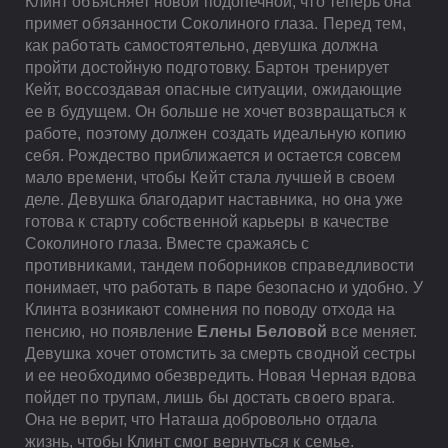
Клинт объясняет новой подопечной, что теперь она
примет обязанности Соколиного глаза. Перед тем,
как работать самостоятельно, девушка должна
пройти достойную подготовку. Бартон тренирует
Кейт, воссоздавая опасные ситуации, ожидающие
ее в будущем. Он больше не хочет возвращаться к
работе, поэтому должен создать идеальную копию
себя. Рождество приближается и остается совсем
мало времени, чтобы Кейт стала лучшей в своем
деле. Девушка благодарит наставника, но она уже
готова к старту собственной карьеры в качестве
Соколиного глаза. Вместе сражаясь с
противниками, тандем поборников справедливости
понимает, что работать в паре безопасно и удобно. У
Клинта возникают сомнения по поводу отхода на
пенсию, но появление
Елены Беловой
все меняет.
Девушка хочет отомстить за смерть сводной сестры
и ее необходимо обезвредить. Новая Черная вдова
пойдет по трупам, лишь бы достать своего врага.
Она не верит, что Наташа добровольно отдала
жизнь, чтобы Клинт смог вернуться к семье.