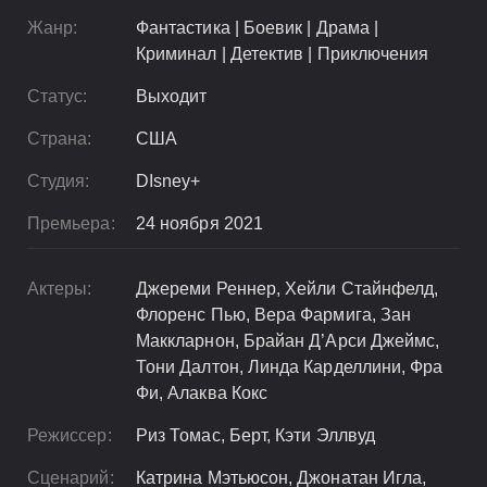
Жанр:
Фантастика | Боевик | Драма |
Криминал | Детектив | Приключения
Статус:
Выходит
Страна:
США
Студия:
DIsney+
Премьера:
24 ноября 2021
Актеры:
Джереми Реннер, Хейли Стайнфелд,
Флоренс Пью, Вера Фармига, Зан
Маккларнон, Брайан Д’Арси Джеймс,
Тони Далтон, Линда Карделлини, Фра
Фи, Алаква Кокс
Режиссер:
Риз Томас, Берт, Кэти Эллвуд
Сценарий:
Катрина Мэтьюсон, Джонатан Игла,