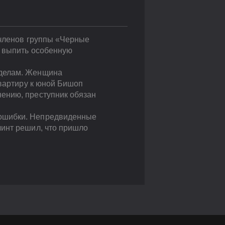
 членов группы «Черные
ь выпить особенную
 делам. Женщина
квартиру к юной Бишоп
ению, преступник обязан
 ошибки. Непредвиденные
линт решил, что пришло