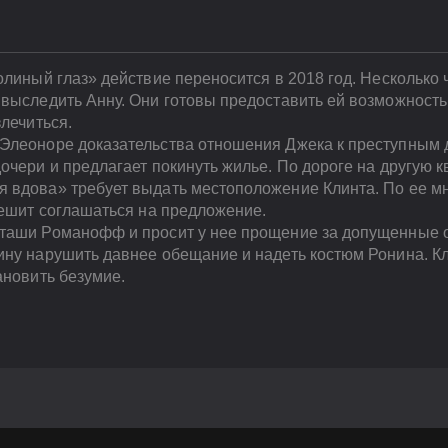
олиный глаз» действие переносится в 2018 год. Несколько
 выследить Анну. Они готовы предоставить ей возможност
злечиться.
 Элеоноре доказательства отношения Джека к преступным
очери и предлагает покинуть жилье. По дороге на другую 
 вдова» требует выдать местоположение Клинта. По ее мн
пешит соглашаться на предложение.
аташи Романофф и просит у нее прощение за допущенные
ину нарушить давнее обещание и надеть костюм Ронина. К
ановить безумие.