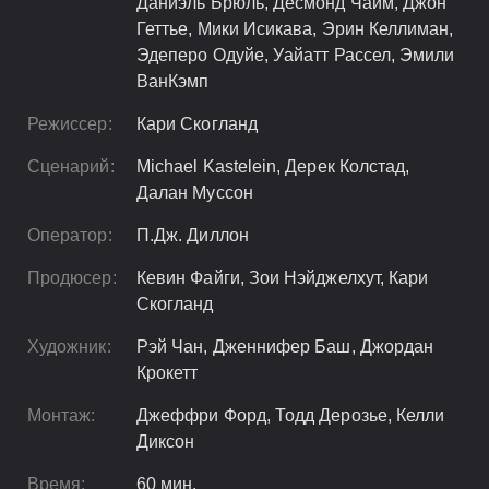
Даниэль Брюль, Десмонд Чайм, Джон
Геттье, Мики Исикава, Эрин Келлиман,
Эдеперо Одуйе, Уайатт Рассел, Эмили
ВанКэмп
Режиссер:
Кари Скогланд
Сценарий:
Michael Kastelein, Дерек Колстад,
Далан Муссон
Оператор:
П.Дж. Диллон
Продюсер:
Кевин Файги, Зои Нэйджелхут, Кари
Скогланд
Художник:
Рэй Чан, Дженнифер Баш, Джордан
Крокетт
Монтаж:
Джеффри Форд, Тодд Дерозье, Келли
Диксон
Время:
60 мин.