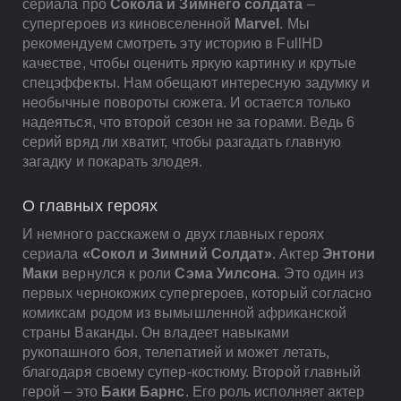
сериала про
Сокола и Зимнего солдата
–
супергероев из киновселенной
Marvel
. Мы
рекомендуем смотреть эту историю в FullHD
качестве, чтобы оценить яркую картинку и крутые
спецэффекты. Нам обещают интересную задумку и
необычные повороты сюжета. И остается только
надеяться, что второй сезон не за горами. Ведь 6
серий вряд ли хватит, чтобы разгадать главную
загадку и покарать злодея.
О главных героях
И немного расскажем о двух главных героях
сериала
«Сокол и Зимний Солдат»
. Актер
Энтони
Маки
вернулся к роли
Сэма Уилсона
. Это один из
первых чернокожих супергероев, который согласно
комиксам родом из вымышленной африканской
страны Ваканды. Он владеет навыками
рукопашного боя, телепатией и может летать,
благодаря своему супер-костюму. Второй главный
герой – это
Баки Барнс
. Его роль исполняет актер