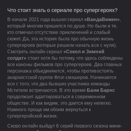
Что стоит знать о сериале про супергероях?
В начале 2021 года вышел сериал
«ВандаВижен»
,
который многим пришелся по душе. Но были и те,
кто отмечал отсутствие приключений и слабый
сюжет. Да, эта история была про обычную жизнь
супергероев (которые решили начать все с нуля).
Смотреть онлайн сериал
«Сокол и Зимний
солдат»
стоит хотя бы потому, что здесь соблюдены
все каноны фильмов про супергероев. Два главных
персонажа объединяются, чтобы противостоять
анархистской группе Флэг-смэшеров. Начинается
все с того, что два бывших участника команды
Мстители встречаются. В это время
Бани Барнс
продолжает адаптироваться в современном
обществе. И как видим, это дается ему нелегко.
Намного проще им обоим вернуться к
супергеройской жизни.
Скоро онлайн выйдут 6 серий первого сезона мини-