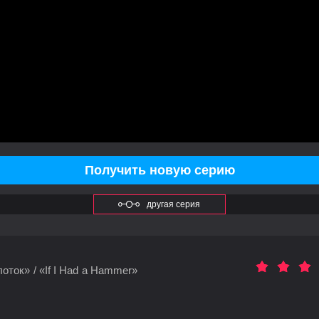
Получить новую серию
другая серия
ток» / «If I Had a Hammer»