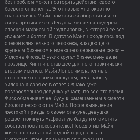
без проблем может повторять действия своего
боевого оппонента. Этот навык многократно
спасал жизнь Майи, помогая ей обороняться от
своих противников. Девушка является лидером
опасной мафиозной группировки, в которой ее все
уважают и боятся. В детстве Майя находилась под
опекой влиятельного человека, владеющего
крупным бизнесом и имеющего серьезные связи –
Уилсона Фиска. В узких кругах бизнесмену дали
прозвище Кингпин, ставшее для него практически
вторым именем. Майя Лопес имела теплые
отношения со своим опекуном, ценя заботу
Уилсона и даря ее в ответ. Однако, уже
повзрослевшая девушка узнает, что все это время
Фиск обманывал ее, будучи замешанным в смерти
биологического отца Майи. После выявления
жестокой правды о своем опекуне, девушка
решает покинуть мафиозную банду и отомстить
собственному покровителю. Перед этим Майя
хочет посетить свой родной город в штате
Оклахома, чтобы примириться с ужасным