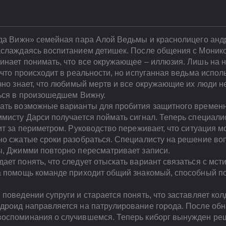
нда Вижн» семейная пара Алой Ведьмы и краснолицего ан
аслаждаясь воспитанием детишек. После общения с Моник
инает понимать, что все окружающее – иллюзия. Лишь на 
 что происходит в реальности, но испуганная ведьма испол
чно знает, что любимый мертв и все окружающие их люди н
ться в произошедшем Вижну.
кать возможные варианты для пробития защитного времен
ммисту Дарси получается поймать сигнал. Теперь специали
ит за периметром. Руководство переживает, что ситуация м
но сжатые сроки разобраться. Специалисту на решение во
ы, Джимми повторно пересматривает записи.
ет понять, что следует отыскать вариант связаться с мст
а помощь команде приходит общий знакомый, способный по
поведении супруги и старается понять, что заставляет ко
дроид направляется на патрулирование города. После обн
оспоминания о случившемся. Теперь киборг вынужден реши