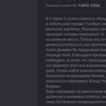
Хорошее качество:
FullHD 1080p
В 5 серии 1 сезона сериала «Ва
в небольшом городке Уэствью, н
реальная картинка. Женщина нач
проекция ситкома показывает то,
на прежние места. Теперь она то
должна разобраться, как призна
Агент Джимми Ву продолжает ис
посреди поля. Благодаря програ
наблюдать за всем, что происход
настраивают агента в максималь
дней. Чтобы найти нужные ответ
Внезапное возвращение Моники да
попытаться образумить Ванду. Н
Ведьмы.
Вижн наблюдает за изменением в 
добившись желаемых ответов, ан
нему постепенно возвращаются в