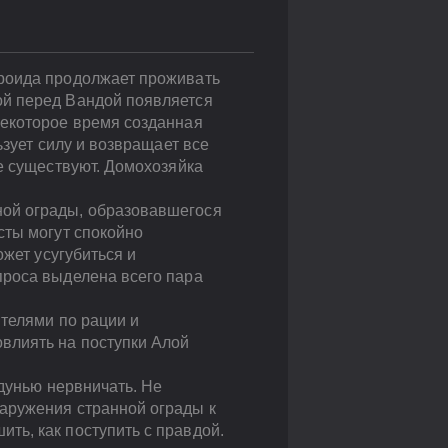
дроида продолжает проживать
ой перед Вандой появляется
некоторое время созданная
ьзует силу и возвращает все
е существуют. Домохозяйка
ной ограды, образовавшегося
сты могут спокойно
ожет усугубиться и
проса выделена всего пара
ителями по рации и
влиять на поступки Алой
лдунью нервничать. Не
аружения странной ограды к
ть, как поступить с правдой.