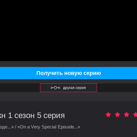
Получить новую серию
другая серия
 1 сезон 5 серия
е...» / «On a Very Special Episode...»